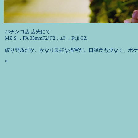
パチンコ店 店先にて
MZ-S ，FA 35mmF2/ F2，±0 ，Fuji CZ
絞り開放だが、かなり良好な描写だ。口径食も少なく、ボケ
*