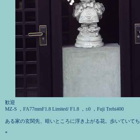
歓迎
MZ-S ，FA77mmF1.8 Limited/ F1.8 ，±0 ，Fuji Trebi400
ある家の玄関先、暗いところに浮き上がる花。歩いていてち
*