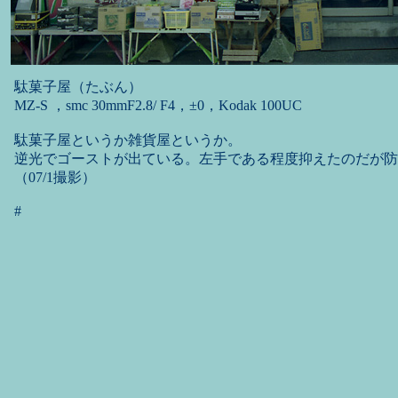
駄菓子屋（たぶん）
MZ-S ，smc 30mmF2.8/ F4，±0，Kodak 100UC
駄菓子屋というか雑貨屋というか。
逆光でゴーストが出ている。左手である程度抑えたのだが防
（07/1撮影）
#