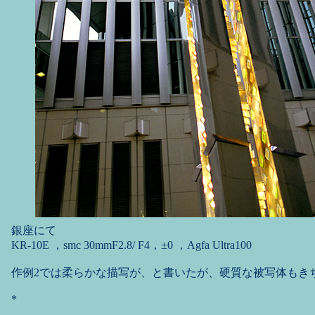
銀座にて
KR-10E ，smc 30mmF2.8/ F4，±0 ，Agfa Ultra100
作例2では柔らかな描写が、と書いたが、硬質な被写体もき
*