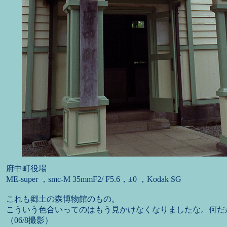
府中町役場
ME-super ，smc-M 35mmF2/ F5.6，±0 ，Kodak SG
これも郷土の森博物館のもの。
こういう色合いってのはもう見かけなくなりましたな。何だ
（06/8撮影）