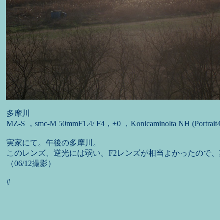
多摩川
MZ-S ，smc-M 50mmF1.4/ F4，±0 ，Konicaminolta NH (Portrait4
実家にて。午後の多摩川。
このレンズ、逆光には弱い。F2レンズが相当よかったので
（06/12撮影）
#