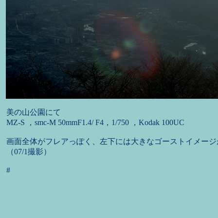
美の山公園にて
MZ-S ，smc-M 50mmF1.4/ F4，1/750 ，Kodak 100UC
画面全体がフレアっぽく、左下には大きなゴーストイメージ
（07/1撮影）
#