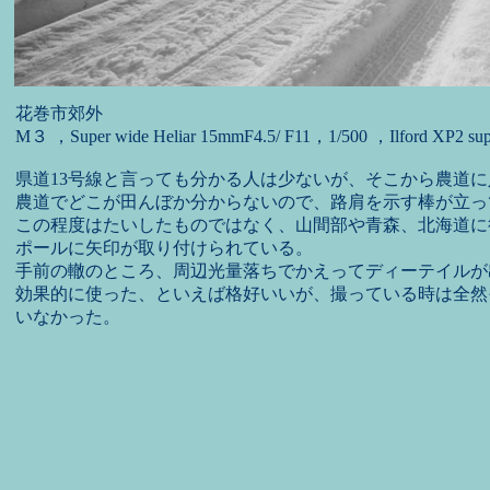
花巻市郊外
M３ ，Super wide Heliar 15mmF4.5/ F11，1/500 ，Ilford XP2 sup
県道13号線と言っても分かる人は少ないが、そこから農道
農道でどこが田んぼか分からないので、路肩を示す棒が立っ
この程度はたいしたものではなく、山間部や青森、北海道に
ポールに矢印が取り付けられている。
手前の轍のところ、周辺光量落ちでかえってディーテイルが
効果的に使った、といえば格好いいが、撮っている時は全然
いなかった。