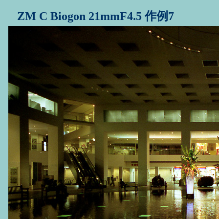
ZM C Biogon 21mmF4.5 作例7