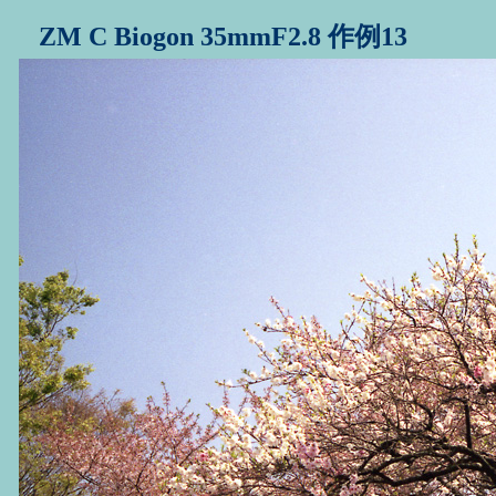
ZM C Biogon 35mmF2.8 作例13