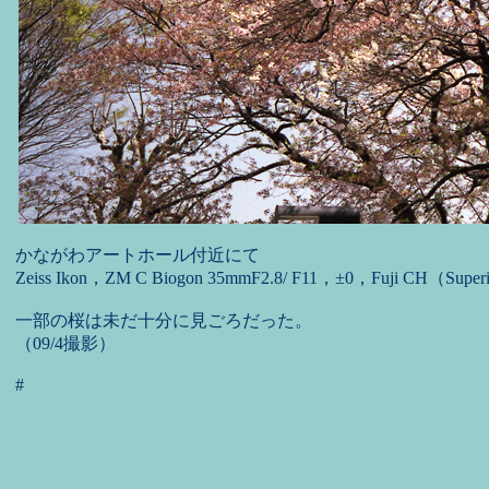
かながわアートホール付近にて
Zeiss Ikon，ZM C Biogon 35mmF2.8/ F11，±0，Fuji CH（Super
一部の桜は未だ十分に見ごろだった。
（09/4撮影）
#