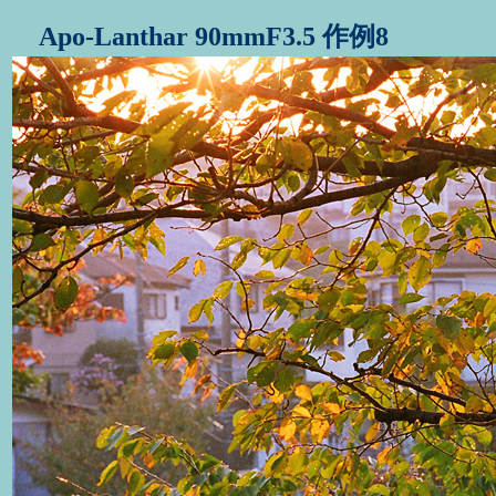
Apo-Lanthar 90mmF3.5 作例8