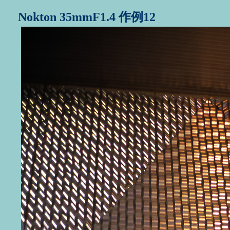
Nokton 35mmF1.4 作例12