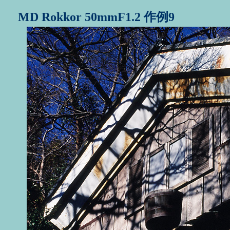
MD Rokkor 50mmF1.2 作例9