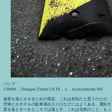
バンプ
159MM ，Distagon 25mmF2.8/ F8，-1 ，Konicaminolta NH
速度を落とさせるための突起。これは有効だと思うのだが、
空港とかホテルの駐車場出入り口などにはよくある。運転す
度を落とすべきところでは落とす、これは当然のこと。もっ