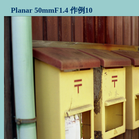
Planar 50mmF1.4 作例10