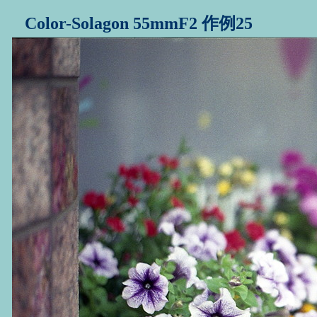
Color-Solagon 55mmF2 作例25