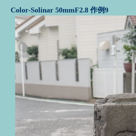
Color-Solinar 50mmF2.8 作例
9