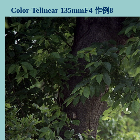
Color-Telinear 135mmF4 作例8