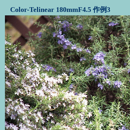
Color-Telinear 180mmF4.5 作例3