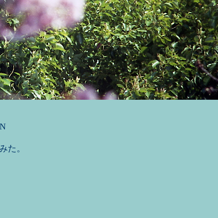
CN
みた。