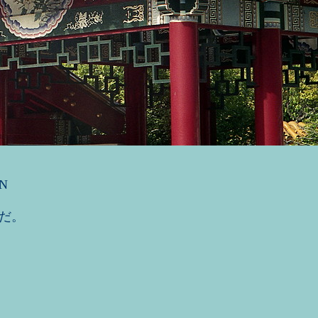
CN
だ。