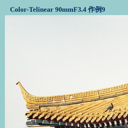
Color-Telinear 90mmF3.4 作例9