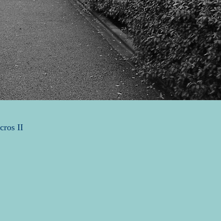
ros II