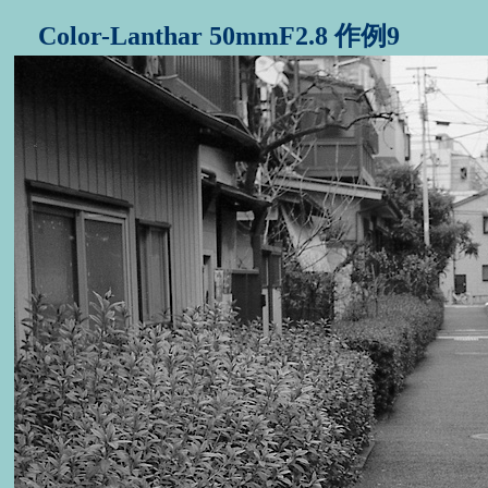
Color-Lanthar 50mmF2.8 作例9