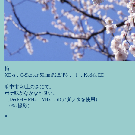
梅
XD-s，C-Skopar 50mmF2.8/ F8，+1 ，Kodak ED
府中市 郷土の森にて。
ボケ味がなかなか良い。
（Deckel－M42，M42→SRアダプタを使用）
（09/2撮影）
#