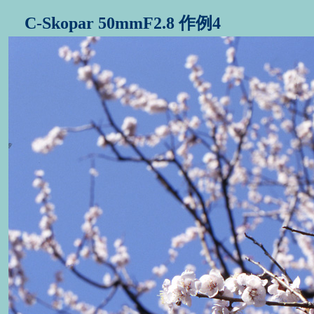
C-Skopar 50mmF2.8 作例4