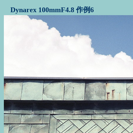
Dynarex 100mmF4.8 作例6