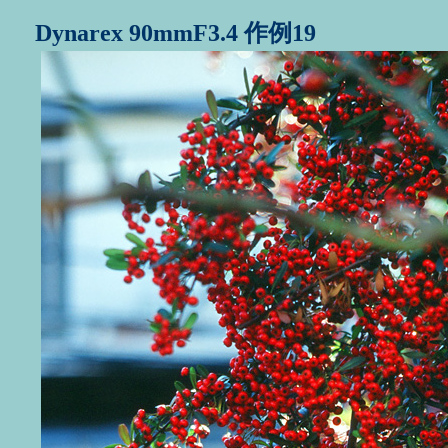
Dynarex 90mmF3.4 作例19