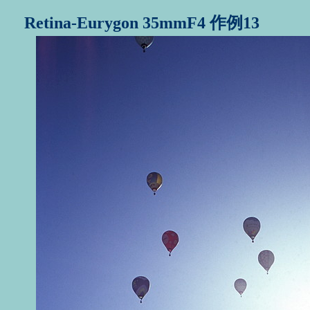
Retina-Eurygon 35mmF4
作例13