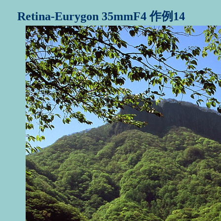
Retina-Eurygon 35mmF4
作例14