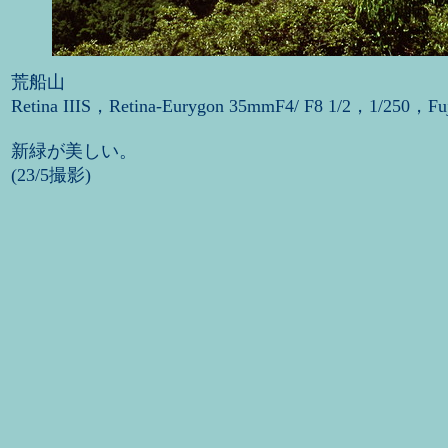
荒船山
Retina IIIS，Retina-Eurygon 35mmF4/ F8 1/2，1/250，Fu
新緑が美しい。
(23/5撮影)