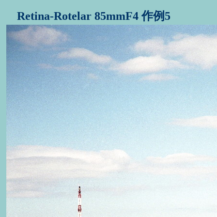
Retina-Rotelar 85mmF4 作例5