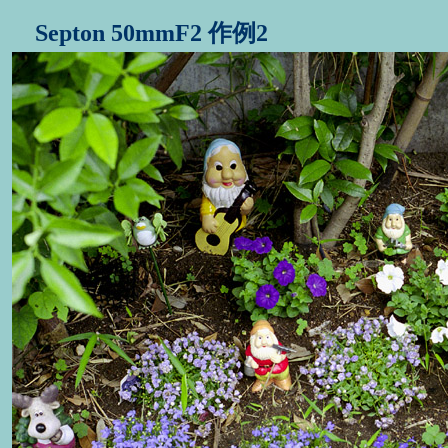
Septon 50mmF2 作例2