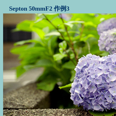
Septon 50mmF2 作例3