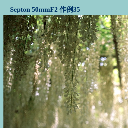
Septon 50mmF2 作例35