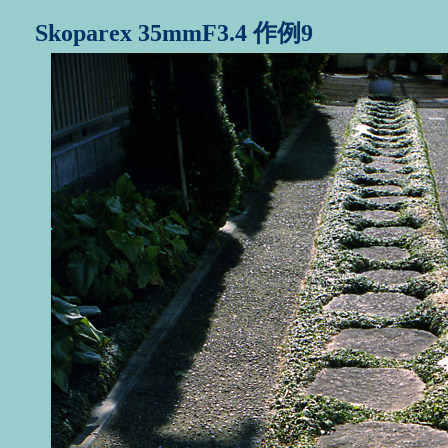
Skoparex 35mmF3.4 作例9