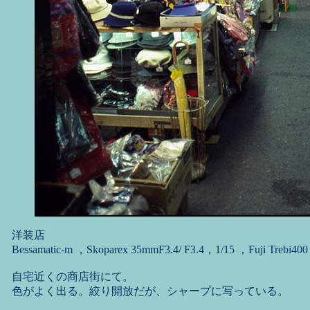
洋装店
Bessamatic-m ，Skoparex 35mmF3.4/ F3.4，1/15 ，Fuji Trebi400
自宅近くの商店街にて。
色がよく出る。絞り開放だが、シャープに写っている。