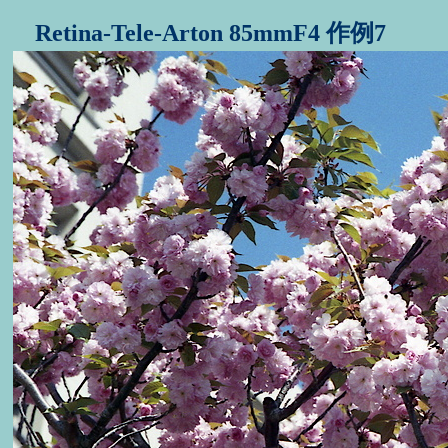
Retina-Tele-Arton 85mmF4 作例7