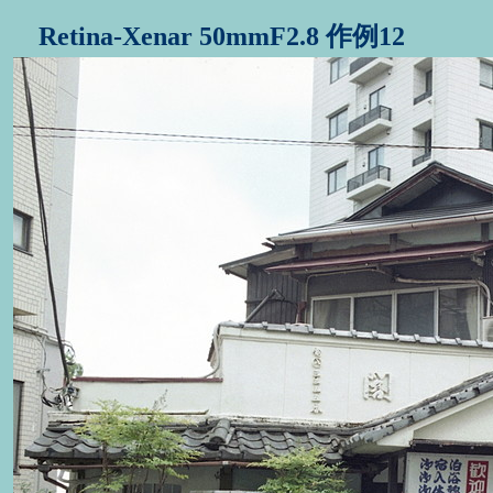
Retina-Xenar 50mmF2.8 作例12