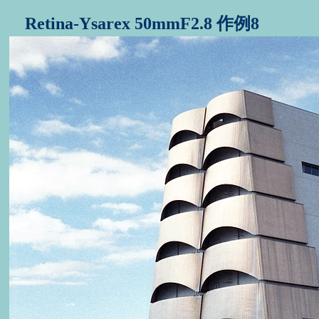
Retina-Ysarex 50mmF2.8 作例8