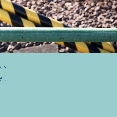
i CN
だ。