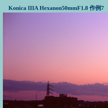
Konica IIIA Hexanon50mmF1.8 作例7