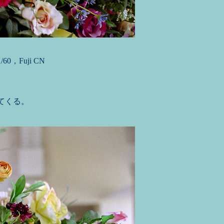
/60，Fuji CN
てくる。