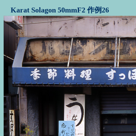
Karat Solagon 50mmF2 作例26