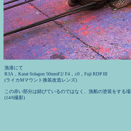
漁港にて
R3A，Karat Solagon 50mmF2/ F4，±0，Fuji RDP III
(ライカMマウント換装改造レンズ)
この赤い部分は錆びているのではなく、漁船の塗装をする場
(14/6撮影)