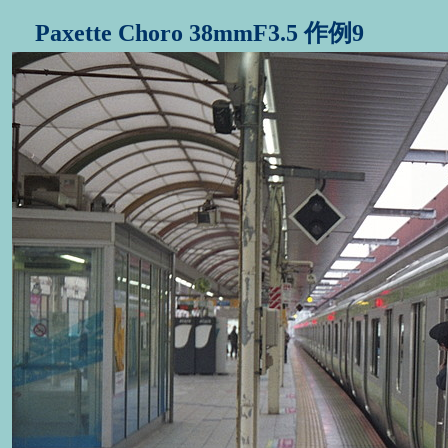
Paxette Choro 38mmF3.5 作例9