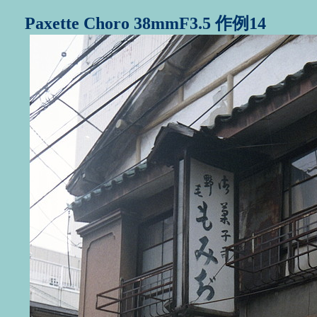
Paxette Choro 38mmF3.5 作例14