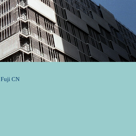
，Fuji CN