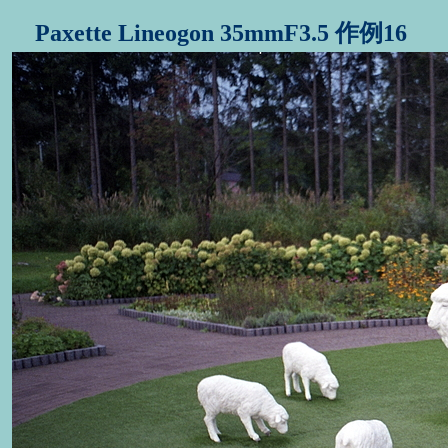
Paxette Lineogon 35mmF3.5 作例16