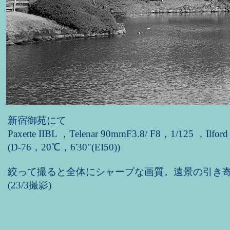
新宿御苑にて
Paxette IIBL ，Telenar 90mmF3.8/ F8，1/125 ，Ilford 
(D-76，20℃，6'30"(EI50))
絞って撮ると全体にシャープな画質。遠景の引き
(23/3撮影)