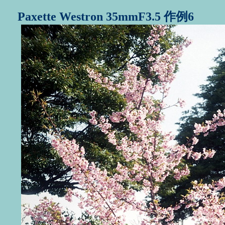
Paxette Westron 35mmF3.5 作例6