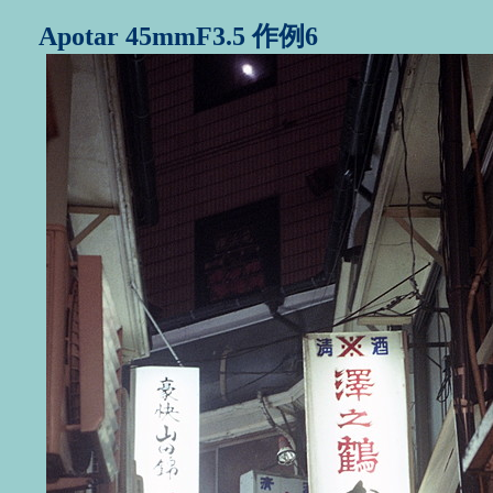
Apotar 45mmF3.5 作例6