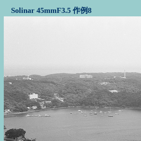
Solinar 45mmF3.5 作例8