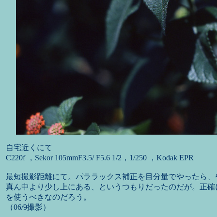
自宅近くにて
C220f ，Sekor 105mmF3.5/ F5.6 1/2，1/250 ，Kodak EPR
最短撮影距離にて。パララックス補正を目分量でやったら、
真ん中より少し上にある、というつもりだったのだが。正確
を使うべきなのだろう。
（06/9撮影）