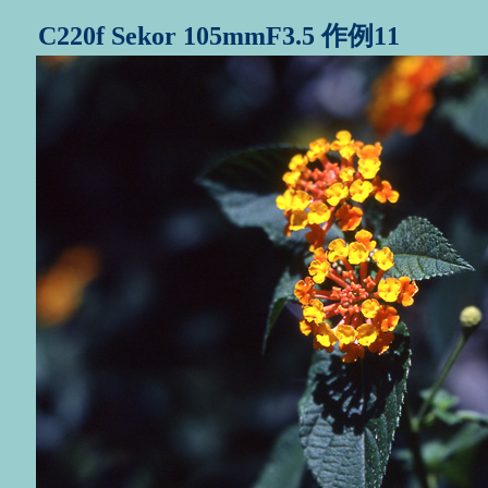
C220f Sekor 105mmF3.5 作例11